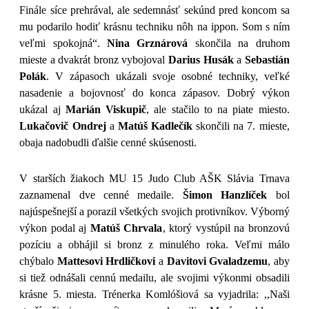
Finále síce prehrával, ale sedemnásť sekúnd pred koncom sa
mu podarilo hodiť krásnu techniku nôh na ippon. Som s ním
veľmi spokojná“.
Nina Grznárová
skončila na druhom
mieste a dvakrát bronz vybojoval
Darius Husák
a
Sebastián
Polák
. V zápasoch ukázali svoje osobné techniky, veľké
nasadenie a bojovnosť do konca zápasov. Dobrý výkon
ukázal aj
Marián Viskupič
, ale stačilo to na piate miesto.
Lukačovič Ondrej
a
Matúš Kadlečík
skončili na 7. mieste,
obaja nadobudli ďalšie cenné skúsenosti.
V starších žiakoch MU 15 Judo Club AŠK Slávia Trnava
zaznamenal dve cenné medaile.
Šimon Hanzlíček
bol
najúspešnejší a porazil všetkých svojich protivníkov. Výborný
výkon podal aj
Matúš Chrvala
, ktorý vystúpil na bronzovú
pozíciu a obhájil si bronz z minulého roka. Veľmi málo
chýbalo
Mattesovi Hrdličkovi
a
Davitovi Gvaladzemu
, aby
si tiež odnášali cennú medailu, ale svojimi výkonmi obsadili
krásne 5. miesta. Trénerka Komlóšiová sa vyjadrila: ,,Naši