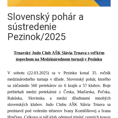
Slovenský pohár a
sústredenie
Pezinok/2025
Trnavský Judo Club AŠK Slávia Trnava s veľkým
úspechom na Medzinárodnom turnaji v Pezinku
V sobotu (22.03.2025) sa v Pezinku konal 35. ročník
medzinárodného turnaja v džude. Slovenský pohár, ktorého
sa zúčastnilo 560 pretekárov zo 6 krajín a 57 klubov. Boje
prebiehali medzi pretekármi z Česka, Maďarska, Poľska,
Rakúska, Slovinska a medzi džudistami mnohých
slovenských klubov. Judo Clubu AŠK Slávia Trnava sa
predstavil pod vedením trénerov Ivany Komlóšiovej a Ivana
Hrnčiara. Celkovo si náš klub odniesol trinásť cenných kovov