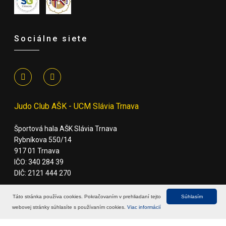
Sociálne siete
Judo Club AŠK - UCM Slávia Trnava
Športová hala AŠK Slávia Trnava
Rybníkova 550/14
917 01 Trnava
IČO: 340 284 39
DIČ: 2121 444 270
Táto stránka používa cookies. Pokračovaním v prehliadaní tejto
Súhlasím
webovej stránky súhlasíte s používaním cookies.
Viac informácií