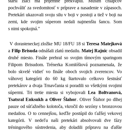
starší žiaci ma príjemne prekvapili. Musím chlapcov
pochváliť za svedomitosť v príprave a nasadenie v zápasoch.
Pretekári ukazovali svoju silu v boji v postoji a tiež v boji na
zemi, kde svojim súperom nedali najmenšiu šancu. Som
s nimi spokojná."
V dorasteneckej zložke MU 18/FU 18 si
Teresa Matejková
a
Filip Brisuda
odnášali zlatú medailu.
Matej Rajnic
obsadil
druhé miesto. Finále prehral so svojim tímovým sparingom
Filipom Brisudom. Trénerka Komlóšiová poznamenala, že
bolo skvelé vidieť vo finále oboch svojich zverencov. Vo
váhovej kategórii do 60 kg štartovalo celkovo šestnásť
pretekárov a dvaja Trnavčania si poradili so všetkými svojimi
súpermi. Tri tretie miesta si vybojovali
Lea Boltvanová,
Tsatsral Enksukh a Oliver Šlahor
. Oliver Šlahor po dlhej
pauze od súťažného kolotoča, vkročil do sezóny s bronzovou
medailou. O to cennejšou, keďže postúpil do ťažšej vekovej
kategórii.
V nedeľu naši pretekári absolvovali dve fázy
tréningového sústredenia, aby doladili prípravu na ďalšie