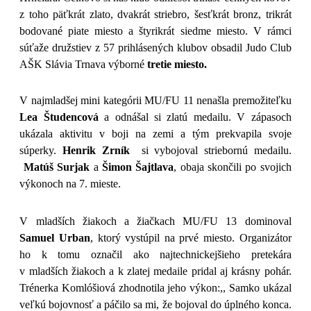
z toho päťkrát zlato, dvakrát striebro, šesťkrát bronz, trikrát
bodované piate miesto a štyrikrát siedme miesto. V rámci
súťaže družstiev z 57 prihlásených klubov obsadil Judo Club
AŠK Slávia Trnava výborné
tretie miesto.
V najmladšej mini kategórii MU/FU 11 nenašla premožiteľku
Lea Študencová
a odnášal si zlatú medailu. V zápasoch
ukázala aktivitu v boji na zemi a tým prekvapila svoje
súperky.
Henrik Zrník
si vybojoval striebornú medailu.
Matúš Surjak
a
Šimon Šajtlava
, obaja skončili po svojich
výkonoch na 7. mieste.
V mladších žiakoch a žiačkach MU/FU 13 dominoval
Samuel Urban
, ktorý vystúpil na prvé miesto. Organizátor
ho k tomu označil ako najtechnickejšieho pretekára
v mladších žiakoch a k zlatej medaile pridal aj krásny pohár.
Trénerka Komlóšiová zhodnotila jeho výkon:,, Samko ukázal
veľkú bojovnosť a páčilo sa mi, že bojoval do úplného konca.