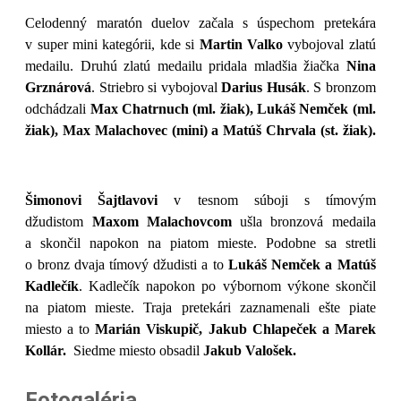
Celodenný maratón duelov začala s úspechom pretekára
v super mini kategórii, kde si
Martin Valko
vybojoval zlatú
medailu. Druhú zlatú medailu pridala mladšia žiačka
Nina
Grznárová
. Striebro si vybojoval
Darius Husák
. S bronzom
odchádzali
Max Chatrnuch (ml. žiak), Lukáš Nemček (ml.
žiak), Max Malachovec (mini) a Matúš Chrvala (st. žiak).
Šimonovi Šajtlavovi
v tesnom súboji s tímovým
džudistom
Maxom Malachovcom
ušla bronzová medaila
a skončil napokon na piatom mieste. Podobne sa stretli
o bronz dvaja tímový džudisti a to
Lukáš Nemček a Matúš
Kadlečík
. Kadlečík napokon po výbornom výkone skončil
na piatom mieste. Traja pretekári zaznamenali ešte piate
miesto a to
Marián Viskupič, Jakub Chlapeček a Marek
Kollár.
Siedme miesto obsadil
Jakub Valošek.
Fotogaléria