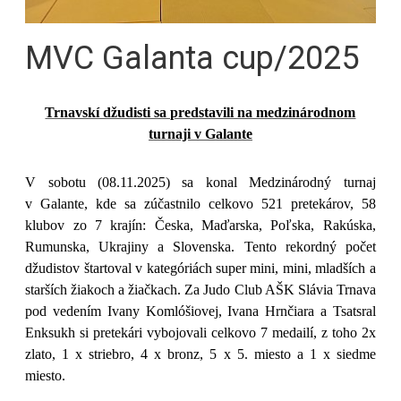
MVC Galanta cup/2025
Trnavskí džudisti sa predstavili na medzinárodnom
turnaji v Galante
V sobotu (08.11.2025) sa konal Medzinárodný turnaj
v Galante, kde sa zúčastnilo celkovo 521 pretekárov, 58
klubov zo 7 krajín: Česka, Maďarska, Poľska, Rakúska,
Rumunska, Ukrajiny a Slovenska. Tento rekordný počet
džudistov štartoval v kategóriách super mini, mini, mladších a
starších žiakoch a žiačkach. Za Judo Club AŠK Slávia Trnava
pod vedením Ivany Komlóšiovej, Ivana Hrnčiara a Tsatsral
Enksukh si pretekári vybojovali celkovo 7 medailí, z toho 2x
zlato, 1 x striebro, 4 x bronz, 5 x 5. miesto a 1 x siedme
miesto.