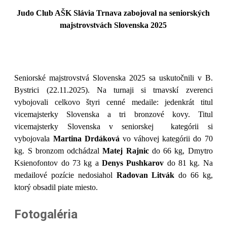
Judo Club AŠK Slávia Trnava zabojoval na seniorských
majstrovstvách Slovenska 2025
Seniorské majstrovstvá Slovenska 2025 sa uskutočnili v B.
Bystrici (22.11.2025). Na turnaji si trnavskí zverenci
vybojovali celkovo štyri cenné medaile: jedenkrát titul
vicemajsterky Slovenska a tri bronzové kovy. Titul
vicemajsterky Slovenska v seniorskej kategórii si
vybojovala
Martina Drdáková
vo váhovej kategórii do 70
kg. S bronzom odchádzal
Matej Rajnic
do 66 kg, Dmytro
Ksienofontov do 73 kg
a
Denys Pushkarov
do 81 kg. Na
medailové pozície nedosiahol
Radovan Litvák
do 66 kg,
ktorý obsadil piate miesto.
Fotogaléria