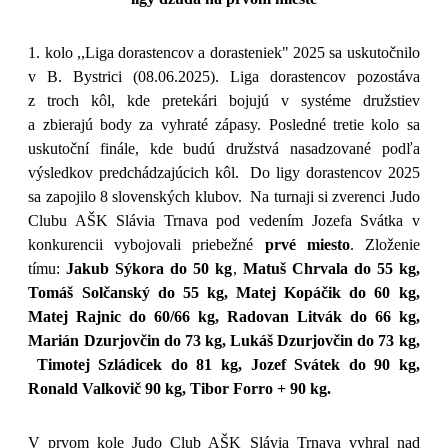
1. kolo ,,Liga dorastencov a dorasteniek" 2025 sa uskutočnilo
v B. Bystrici (08.06.2025). Liga dorastencov pozostáva
z troch kôl, kde pretekári bojujú v systéme družstiev
a zbierajú body za vyhraté zápasy. Posledné tretie kolo sa
uskutoční finále, kde budú družstvá nasadzované podľa
výsledkov predchádzajúcich kôl. Do ligy dorastencov 2025
sa zapojilo 8 slovenských klubov. Na turnaji si zverenci Judo
Clubu AŠK Slávia Trnava pod vedením Jozefa Svátka v
konkurencii vybojovali priebežné
prvé miesto
. Zloženie
tímu:
Jakub Sýkora do 50 kg
,
Matuš Chrvala do 55 kg,
Tomáš Solčanský do 55 kg, Matej Kopáčik do 60 kg,
Matej Rajnic do 60/66 kg, Radovan Litvák do 66 kg,
Marián Dzurjovčin do 73 kg, Lukáš Dzurjovčin do 73 kg,
Timotej Szládicek do 81 kg, Jozef Svátek do 90 kg,
Ronald Valkovič 90 kg, Tibor Forro + 90 kg.
V prvom kole Judo Club AŠK Slávia Trnava vyhral nad