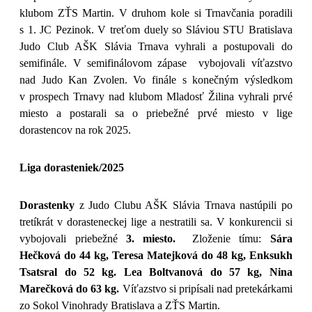
klubom ZŤS Martin. V druhom kole si Trnavčania poradili
s 1. JC Pezinok. V treťom duely so Sláviou STU Bratislava
Judo Club AŠK Slávia Trnava vyhrali a postupovali do
semifinále. V semifinálovom zápase vybojovali víťazstvo
nad Judo Kan Zvolen. Vo finále s konečným výsledkom
v prospech Trnavy nad klubom Mladosť Žilina vyhrali prvé
miesto a postarali sa o priebežné prvé miesto v lige
dorastencov na rok 2025.
Liga dorasteniek/2025
Dorastenky
z Judo Clubu AŠK Slávia Trnava nastúpili po
tretíkrát v dorasteneckej lige a nestratili sa. V konkurencii si
vybojovali priebežné
3. miesto.
Zloženie tímu:
Sára
Hečková do 44 kg,
Teresa Matejková do 48 kg, Enksukh
Tsatsral do 52 kg. Lea Boltvanová do 57 kg, Nina
Marečková do 63 kg.
Víťazstvo si pripísali nad pretekárkami
zo Sokol Vinohrady Bratislava a ZŤS Martin.