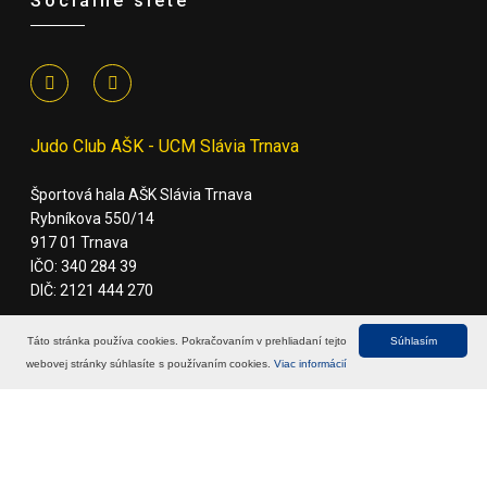
Sociálne siete
Judo Club AŠK - UCM Slávia Trnava
Športová hala AŠK Slávia Trnava
Rybníkova 550/14
917 01 Trnava
IČO: 340 284 39
DIČ: 2121 444 270
Táto stránka používa cookies. Pokračovaním v prehliadaní tejto
Súhlasím
webovej stránky súhlasíte s používaním cookies.
Viac informácií